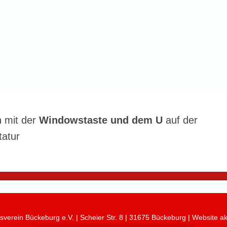
n mit der
Windowstaste und dem U
auf der
tatur
verein Bückeburg e.V. | Scheier Str. 8 | 31675 Bückeburg | Website 