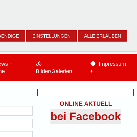
ückeburg e.V. | Scheier Str. 8 | 31675 Bückeburg
WENDIGE
EINSTELLUNGEN
ALLE ERLAUBEN
ews +
Impressum
ne
Bilder/Galerien
+
ONLINE AKTUELL
bei Facebook